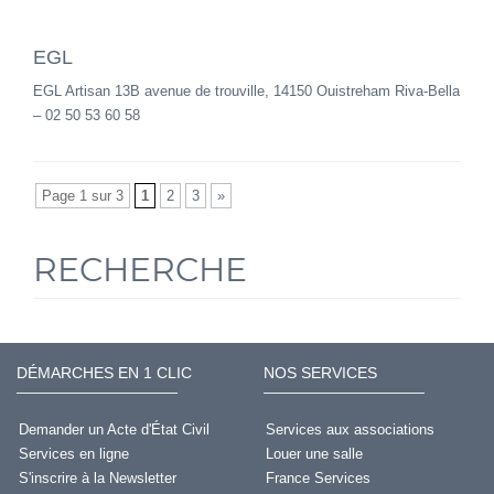
EGL
EGL Artisan 13B avenue de trouville, 14150 Ouistreham Riva-Bella
– 02 50 53 60 58
Page 1 sur 3
1
2
3
»
RECHERCHE
DÉMARCHES EN 1 CLIC
NOS SERVICES
Demander un Acte d'État Civil
Services aux associations
Services en ligne
Louer une salle
S'inscrire à la Newsletter
France Services