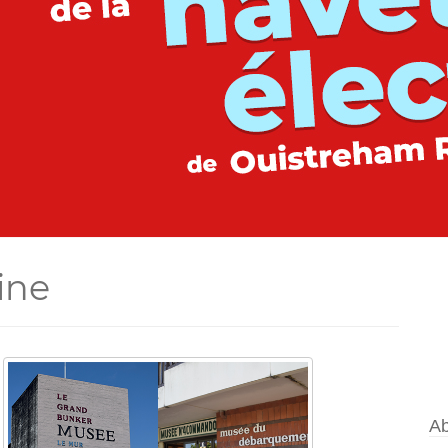
ine
Ab