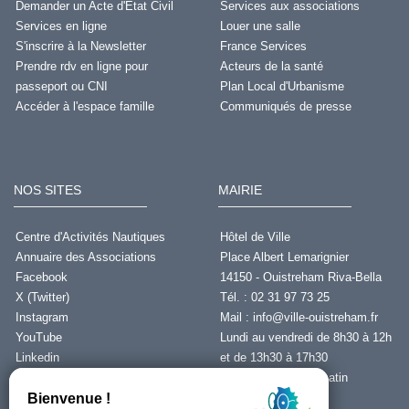
Demander un Acte d'État Civil
Services aux associations
Services en ligne
Louer une salle
S'inscrire à la Newsletter
France Services
Prendre rdv en ligne pour
Acteurs de la santé
passeport ou CNI
Plan Local d'Urbanisme
Accéder à l'espace famille
Communiqués de presse
NOS SITES
MAIRIE
Centre d'Activités Nautiques
Hôtel de Ville
Annuaire des Associations
Place Albert Lemarignier
Facebook
14150 - Ouistreham Riva-Bella
X (Twitter)
Tél. : 02 31 97 73 25
Instagram
Mail :
info@ville-ouistreham.fr
YouTube
Lundi au vendredi de 8h30 à 12h
Linkedin
et de 13h30 à 17h30
Fermeture le jeudi matin
Nous contacter