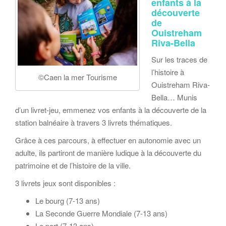
enfants à la
découverte
de
Ouistreham
Riva-Bella
Sur les traces de
l’histoire à
©Caen la mer Tourisme
Ouistreham Riva-
Bella… Munis
d’un livret-jeu, emmenez vos enfants à la découverte de la
station balnéaire à travers 3 livrets thématiques.
Grâce à ces parcours, à effectuer en autonomie avec un
adulte, ils partiront de manière ludique à la découverte du
patrimoine et de l’histoire de la ville.
3 livrets jeux sont disponibles :
Le bourg (7-13 ans)
La Seconde Guerre Mondiale (7-13 ans)
Le port (7-13 ans)