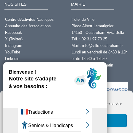
NOS SITES
MAIRIE
Centre d'Activités Nautiques
Hôtel de Ville
Annuaire des Associations
Place Albert Lemarignier
Facebook
14150 - Ouistreham Riva-Bella
X (Twitter)
Tél. : 02 31 97 73 25
Instagram
Mail :
info@ville-ouistreham.fr
YouTube
Lundi au vendredi de 8h30 à 12h
Linkedin
et de 13h30 à 17h30
Fermeture le jeudi matin
Nous contacter
Nous utilisons des cookies pour optimiser notre site web et notre service.
Installer Ability Browser
Qu’est ce que Ability Browser ?
Accepter les cookies