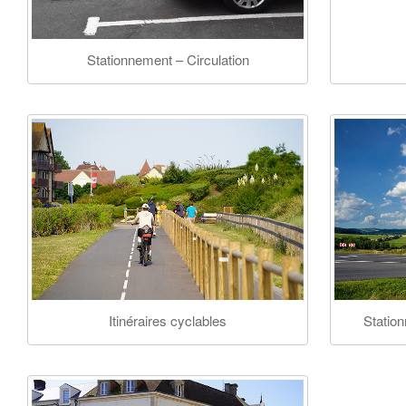
Stationnement – Circulation
Itinéraires cyclables
Statio