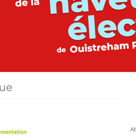
que
Ab
lementation