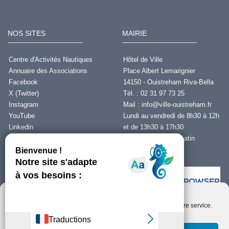
NOS SITES
MAIRIE
Centre d'Activités Nautiques
Hôtel de Ville
Annuaire des Associations
Place Albert Lemarignier
Facebook
14150 - Ouistreham Riva-Bella
X (Twitter)
Tél. : 02 31 97 73 25
Instagram
Mail :
info@ville-ouistreham.fr
YouTube
Lundi au vendredi de 8h30 à 12h
Linkedin
et de 13h30 à 17h30
Fermeture le jeudi matin
Nous contacter
Nous utilisons des cookies pour optimiser notre site web et notre service.
Installer Ability Browser
Qu’est ce que Ability Browser ?