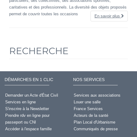
particuliers, des collectivités, des associations sportives,
caritatives et des professionnels. La diversité des objets proposés
permet de couvrir toutes les occasions
En savoir plus
RECHERCHE
DÉMARCHES EN 1 CLIC
NOS SERVICES
Demander un Acte d'État Civil
Services aux associations
Services en ligne
Louer une salle
S'inscrire à la Newsletter
France Services
Prendre rdv en ligne pour
Acteurs de la santé
passeport ou CNI
Plan Local d'Urbanisme
Accéder à l'espace famille
Communiqués de presse