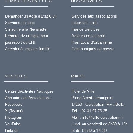
DÉMARCHES EN 1 CLIC
NOS SERVICES
Demander un Acte d'État Civil
Services aux associations
Services en ligne
Louer une salle
S'inscrire à la Newsletter
France Services
Prendre rdv en ligne pour
Acteurs de la santé
passeport ou CNI
Plan Local d'Urbanisme
Accéder à l'espace famille
Communiqués de presse
NOS SITES
MAIRIE
Centre d'Activités Nautiques
Hôtel de Ville
Annuaire des Associations
Place Albert Lemarignier
Facebook
14150 - Ouistreham Riva-Bella
X (Twitter)
Tél. : 02 31 97 73 25
Instagram
Mail :
info@ville-ouistreham.fr
YouTube
Lundi au vendredi de 8h30 à 12h
Linkedin
et de 13h30 à 17h30