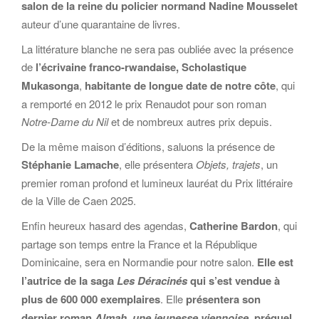
salon de la reine du policier normand Nadine Mousselet
auteur d’une quarantaine de livres.
La littérature blanche ne sera pas oubliée avec la présence
de
l’écrivaine
franco-rwandaise, Scholastique
Mukasonga
,
habitante de longue date de notre côte
, qui
a remporté en 2012 le prix Renaudot pour son roman
Notre-Dame du Nil
et de nombreux autres prix depuis.
De la même maison d’éditions, saluons la présence de
Stéphanie Lamache
, elle présentera
Objets, trajets
, un
premier roman profond et lumineux lauréat du Prix littéraire
de la Ville de Caen 2025.
Enfin heureux hasard des agendas,
Catherine Bardon
, qui
partage son temps entre la France et la République
Dominicaine, sera en Normandie pour notre salon.
Elle est
l’autrice de la saga
Les Déracinés
qui s’est vendue à
plus de 600 000 exemplaires
. Elle
présentera son
dernier roman
Almah, une jeunesse viennoise
, préquel