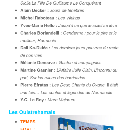
Sicile,
La Fille De Guillaume Le Conquérant
Alain Decker :
Jours de ténèbres
Michel Raboteau :
Les Vikings
Yves-Marie Hello :
Jusqu’à ce que le soleil se lève
Charles Borlandelli :
Gendarme : pour le pire et le
meilleur
,
Harmonie
Dali Ka-Dklée :
Les derniers jours pauvres du reste
de nos vies
Mélanie Deneuve :
Gaston et compagnies
Martine Gasnier :
L’Affaire Julie Clain
,
L’inconnu du
port, Sur les ruines des barricades
Pierre Efratas :
Les Deux Chants du Cygne
, Il
était
une fois… Les contes et légendes de Normandie
Y.C. Le Roy :
More Majorum
Les Ouistrehamais
TEMPS
FORT :