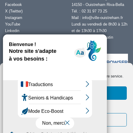
Facebook
14150 - Ouistreham Riva-Bella
X (Twitter)
Tél. : 02 31 97 73 25
Instagram
Mail :
info@ville-ouistreham.fr
YouTube
Lundi au vendredi de 8h30 à 12h
Linkedin
et de 13h30 à 17h30
Fermeture le jeudi matin
Nous contacter
Nous utilisons des cookies pour optimiser notre site web et notre service.
Installer Ability Browser
Qu’est ce que Ability Browser ?
Accepter les cookies
Fonctionnels uniquement
Copyright © Ouistreham Riva-Bella - 2026 -
Mentions Légales -
Protection de
la vie privée/RGPD -
Plan du Site
Voir les préférences
Politique de cookies
Déclaration de confidentialité