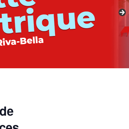
 de
nces