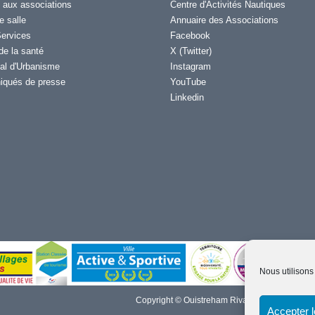
 aux associations
Centre d'Activités Nautiques
e salle
Annuaire des Associations
ervices
Facebook
de la santé
X (Twitter)
al d'Urbanisme
Instagram
qués de presse
YouTube
Linkedin
Nous utilisons
Copyright © Ouistreham Riva-Bella - 2026 -
Men
Accepter 