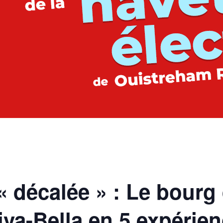
« décalée » : Le bourg
va-Bella en 5 expérie