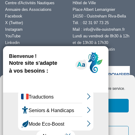
Centre d'Activités Nautiques
Hôtel de Ville
Annuaire des Associations
Place Albert Lemarignier
Facebook
14150 - Ouistreham Riva-Bella
X (Twitter)
Tél. : 02 31 97 73 25
Instagram
Mail :
info@ville-ouistreham.fr
YouTube
Lundi au vendredi de 8h30 à 12h
Linkedin
et de 13h30 à 17h30
Fermeture le jeudi matin
Nous contacter
Nous utilisons des cookies pour optimiser notre site web et notre service.
Installer Ability Browser
Qu’est ce que Ability Browser ?
Accepter les cookies
Fonctionnels uniquement
Copyright © Ouistreham Riva-Bella - 2026 -
Mentions Légales -
Protection de
la vie privée/RGPD -
Plan du Site
Voir les préférences