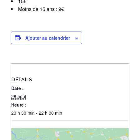
15€
Moins de 15 ans : 9€
Ajouter au calendrier
DÉTAILS
Date :
28 août
Heure :
20 h 30 min - 22 h 00 min