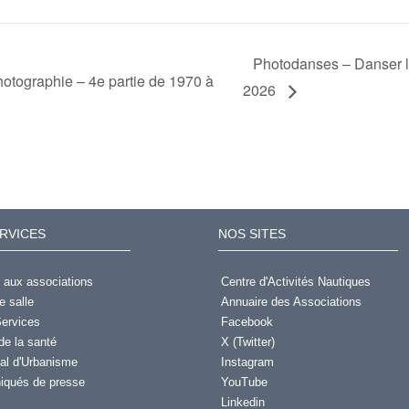
Photodanses – Danser l
otographie – 4e partie de 1970 à
2026
RVICES
NOS SITES
 aux associations
Centre d'Activités Nautiques
e salle
Annuaire des Associations
ervices
Facebook
de la santé
X (Twitter)
al d'Urbanisme
Instagram
qués de presse
YouTube
Linkedin