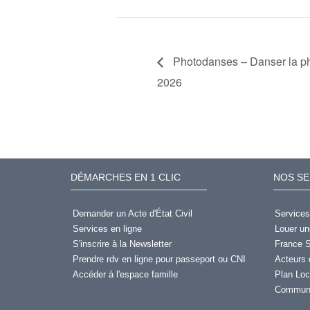
Photodanses – Danser la ph
2026
DÉMARCHES EN 1 CLIC
NOS SE
Demander un Acte d'État Civil
Services
Services en ligne
Louer un
S'inscrire à la Newsletter
France S
Prendre rdv en ligne pour passeport ou CNI
Acteurs 
Accéder à l'espace famille
Plan Loc
Communi