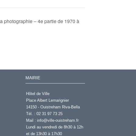
a photographie – 4e partie de 1970 à
MAIRIE
Hôtel de Ville
Place Albert Lemarignier
14150 - Ouistreham Riva-Bella
Tél. : 02 31 97 73 25
Mail :
info@ville-ouistreham.fr
Lundi au vendredi de 8h30 à 12h
et de 13h30 à 17h30