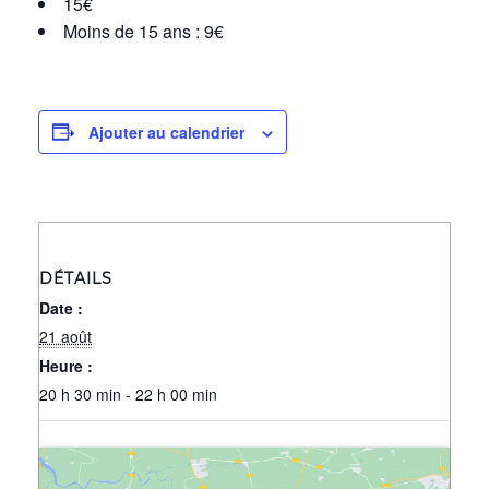
15€
Moins de 15 ans : 9€
Ajouter au calendrier
DÉTAILS
Date :
21 août
Heure :
20 h 30 min - 22 h 00 min