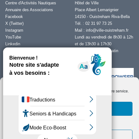
Centre d'Activités Nautiques
Hôtel de Ville
Annuaire des Associations
Place Albert Lemarignier
Facebook
14150 - Ouistreham Riva-Bella
X (Twitter)
Tél. : 02 31 97 73 25
Instagram
Mail :
info@ville-ouistreham.fr
YouTube
Lundi au vendredi de 8h30 à 12h
Linkedin
et de 13h30 à 17h30
Fermeture le jeudi matin
Nous contacter
Nous utilisons des cookies pour optimiser notre site web et notre service.
Installer Ability Browser
Qu’est ce que Ability Browser ?
Accepter les cookies
Fonctionnels uniquement
Copyright © Ouistreham Riva-Bella - 2026 -
Mentions Légales -
Protection de
la vie privée/RGPD -
Plan du Site
Voir les préférences