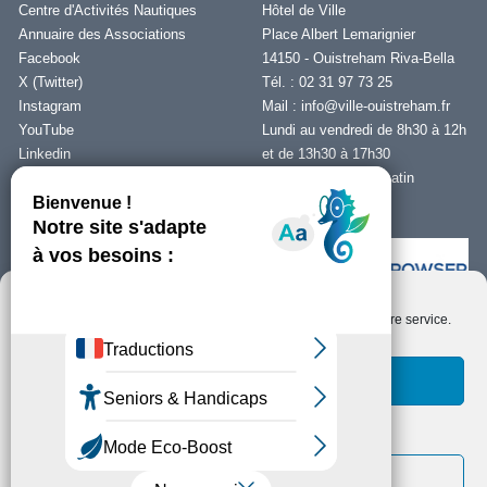
Centre d'Activités Nautiques
Hôtel de Ville
Annuaire des Associations
Place Albert Lemarignier
Facebook
14150 - Ouistreham Riva-Bella
X (Twitter)
Tél. : 02 31 97 73 25
Instagram
Mail :
info@ville-ouistreham.fr
YouTube
Lundi au vendredi de 8h30 à 12h
Linkedin
et de 13h30 à 17h30
Fermeture le jeudi matin
Nous contacter
Nous utilisons des cookies pour optimiser notre site web et notre service.
Installer Ability Browser
Qu’est ce que Ability Browser ?
Accepter les cookies
Fonctionnels uniquement
Copyright © Ouistreham Riva-Bella - 2026 -
Mentions Légales -
Protection de
la vie privée/RGPD -
Plan du Site
Voir les préférences