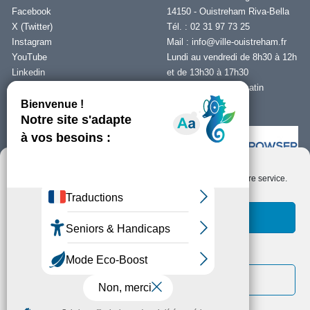
Facebook
14150 - Ouistreham Riva-Bella
X (Twitter)
Tél. : 02 31 97 73 25
Instagram
Mail :
info@ville-ouistreham.fr
YouTube
Lundi au vendredi de 8h30 à 12h
Linkedin
et de 13h30 à 17h30
Fermeture le jeudi matin
Nous contacter
Nous utilisons des cookies pour optimiser notre site web et notre service.
Installer Ability Browser
Qu’est ce que Ability Browser ?
Accepter les cookies
Fonctionnels uniquement
Copyright © Ouistreham Riva-Bella - 2026 -
Mentions Légales -
Protection de
la vie privée/RGPD -
Plan du Site
Voir les préférences