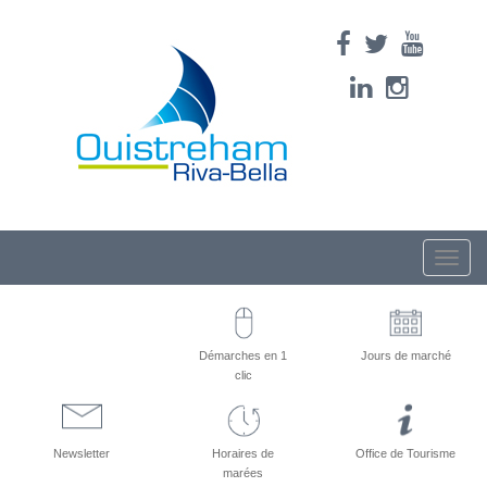
Toggle
naviga
Démarches en 1
Jours de marché
clic
Newsletter
Horaires de
Office de Tourisme
marées