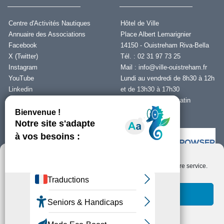
Centre d'Activités Nautiques
Hôtel de Ville
Annuaire des Associations
Place Albert Lemarignier
Facebook
14150 - Ouistreham Riva-Bella
X (Twitter)
Tél. : 02 31 97 73 25
Instagram
Mail :
info@ville-ouistreham.fr
YouTube
Lundi au vendredi de 8h30 à 12h
Linkedin
et de 13h30 à 17h30
Fermeture le jeudi matin
Nous contacter
Nous utilisons des cookies pour optimiser notre site web et notre service.
Installer Ability Browser
Qu’est ce que Ability Browser ?
Accepter les cookies
Fonctionnels uniquement
Copyright © Ouistreham Riva-Bella - 2026 -
Mentions Légales -
Protection de