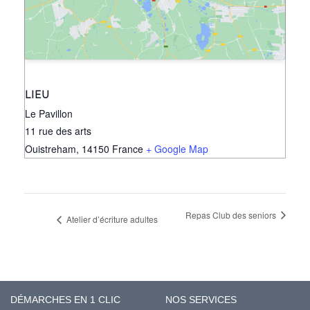
LIEU
Le Pavillon
11 rue des arts
Ouistreham
,
14150
France
+ Google Map
Repas Club des seniors
Atelier d’écriture adultes
DÉMARCHES EN 1 CLIC
NOS SERVICES