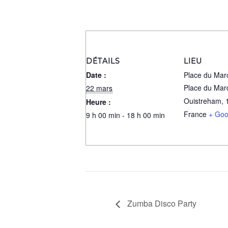
DÉTAILS
LIEU
Date :
Place du Mar
Place du Mar
22 mars
Ouistreham
,
Heure :
France
+ Goo
9 h 00 min - 18 h 00 min
Zumba Disco Party