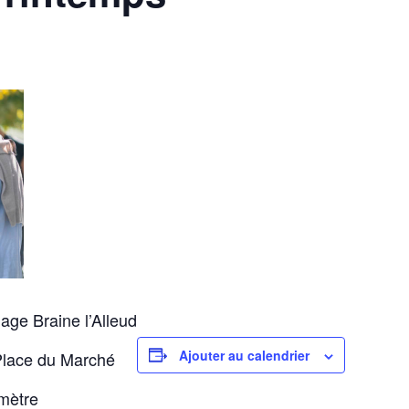
age Braine l’Alleud
Ajouter au calendrier
Place du Marché
 mètre