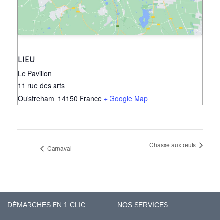
LIEU
Le Pavillon
11 rue des arts
Ouistreham
,
14150
France
+ Google Map
Chasse aux œufs
Carnaval
DÉMARCHES EN 1 CLIC
NOS SERVICES