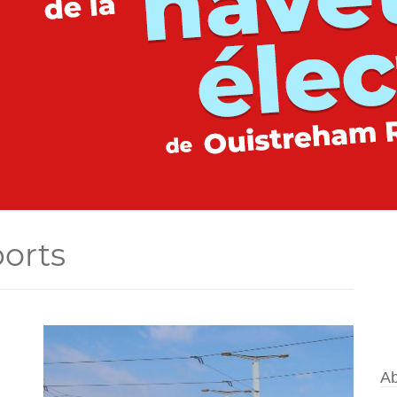
ports
Ab