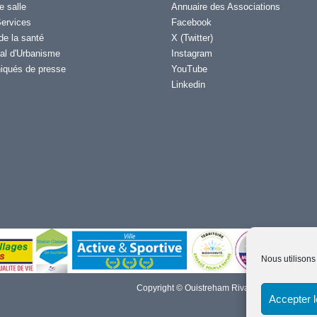
e salle
Annuaire des Associations
ervices
Facebook
de la santé
X (Twitter)
al d'Urbanisme
Instagram
qués de presse
YouTube
Linkedin
Nous utilisons
Copyright © Ouistreham Riva-Bella - 2026 -
Men
Accepter 