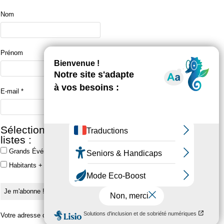
Nom
Prénom
E-mail
*
Sélectionner une ou plusieurs
listes :
Grands Événements
Habitants + Grands Événements
Votre adresse de messagerie est uniquement utilisée