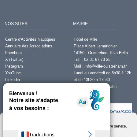
NOS SITES
MAIRIE
Centre d'Activités Nautiques
Hôtel de Ville
Annuaire des Associations
Place Albert Lemarignier
Facebook
14150 - Ouistreham Riva-Bella
X (Twitter)
Tél. : 02 31 97 73 25
Instagram
Mail :
info@ville-ouistreham.fr
YouTube
Lundi au vendredi de 8h30 à 12h
Linkedin
et de 13h30 à 17h30
Fermeture le jeudi matin
Nous contacter
Nous utilisons des cookies pour optimiser notre site web et notre service.
Installer Ability Browser
Qu’est ce que Ability Browser ?