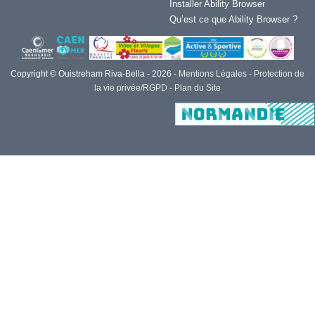
Installer Ability Browser
Qu’est ce que Ability Browser ?
Copyright © Ouistreham Riva-Bella - 2026 -
Mentions Légales -
Protection de
la vie privée/RGPD -
Plan du Site