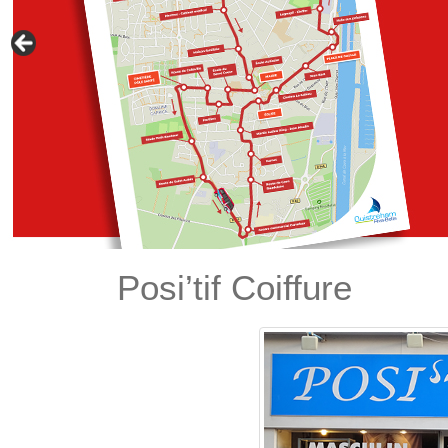
Posi’tif Coiffure