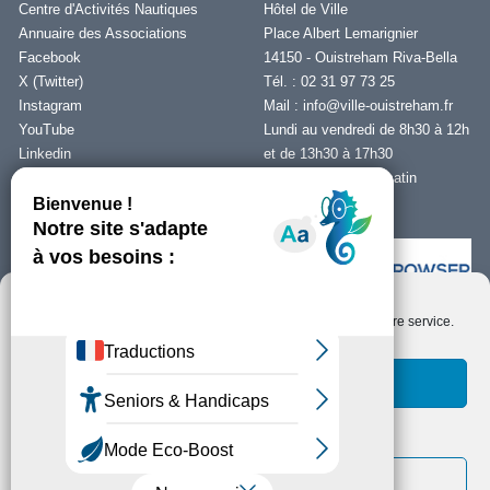
Centre d'Activités Nautiques
Hôtel de Ville
Annuaire des Associations
Place Albert Lemarignier
Facebook
14150 - Ouistreham Riva-Bella
X (Twitter)
Tél. : 02 31 97 73 25
Instagram
Mail :
info@ville-ouistreham.fr
YouTube
Lundi au vendredi de 8h30 à 12h
Linkedin
et de 13h30 à 17h30
Fermeture le jeudi matin
Nous contacter
Nous utilisons des cookies pour optimiser notre site web et notre service.
Installer Ability Browser
Qu’est ce que Ability Browser ?
Accepter les cookies
Fonctionnels uniquement
Copyright © Ouistreham Riva-Bella - 2026 -
Mentions Légales -
Protection de
la vie privée/RGPD -
Plan du Site
Voir les préférences