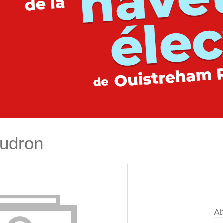
audron
Ab