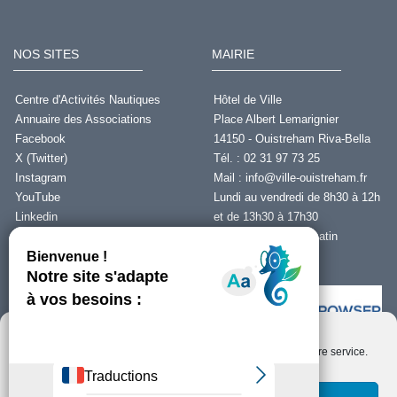
NOS SITES
MAIRIE
Centre d'Activités Nautiques
Hôtel de Ville
Annuaire des Associations
Place Albert Lemarignier
Facebook
14150 - Ouistreham Riva-Bella
X (Twitter)
Tél. : 02 31 97 73 25
Instagram
Mail :
info@ville-ouistreham.fr
YouTube
Lundi au vendredi de 8h30 à 12h
Linkedin
et de 13h30 à 17h30
Fermeture le jeudi matin
Nous contacter
Nous utilisons des cookies pour optimiser notre site web et notre service.
Installer Ability Browser
Qu’est ce que Ability Browser ?