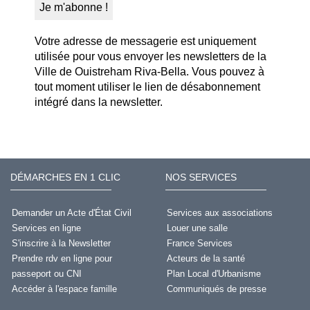
Votre adresse de messagerie est uniquement
utilisée pour vous envoyer les newsletters de la
Ville de Ouistreham Riva-Bella. Vous pouvez à
tout moment utiliser le lien de désabonnement
intégré dans la newsletter.
DÉMARCHES EN 1 CLIC
NOS SERVICES
Demander un Acte d'État Civil
Services aux associations
Services en ligne
Louer une salle
S'inscrire à la Newsletter
France Services
Prendre rdv en ligne pour
Acteurs de la santé
passeport ou CNI
Plan Local d'Urbanisme
Accéder à l'espace famille
Communiqués de presse