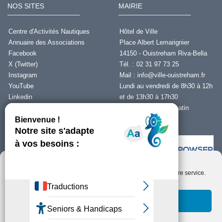
NOS SITES
MAIRIE
Centre d'Activités Nautiques
Hôtel de Ville
Annuaire des Associations
Place Albert Lemarignier
Facebook
14150 - Ouistreham Riva-Bella
X (Twitter)
Tél. : 02 31 97 73 25
Instagram
Mail :
info@ville-ouistreham.fr
YouTube
Lundi au vendredi de 8h30 à 12h
Linkedin
et de 13h30 à 17h30
Fermeture le jeudi matin
Nous contacter
Nous utilisons des cookies pour optimiser notre site web et notre service.
Installer Ability Browser
Qu’est ce que Ability Browser ?
Accepter les cookies