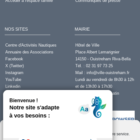
Accéder à l'espace famille
Communiqués de presse
NOS SITES
MAIRIE
Centre d'Activités Nautiques
Hôtel de Ville
Annuaire des Associations
Place Albert Lemarignier
Facebook
14150 - Ouistreham Riva-Bella
X (Twitter)
Tél. : 02 31 97 73 25
Instagram
Mail :
info@ville-ouistreham.fr
YouTube
Lundi au vendredi de 8h30 à 12h
Linkedin
et de 13h30 à 17h30
Fermeture le jeudi matin
Nous contacter
Nous utilisons des cookies pour optimiser notre site web et notre service.
Installer Ability Browser