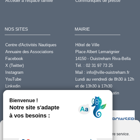
Accéder à l'espace famille
Communiqués de presse
NOS SITES
MAIRIE
Centre d'Activités Nautiques
Hôtel de Ville
Annuaire des Associations
Place Albert Lemarignier
Facebook
14150 - Ouistreham Riva-Bella
X (Twitter)
Tél. : 02 31 97 73 25
Instagram
Mail :
info@ville-ouistreham.fr
YouTube
Lundi au vendredi de 8h30 à 12h
Linkedin
et de 13h30 à 17h30
Fermeture le jeudi matin
Nous contacter
Nous utilisons des cookies pour optimiser notre site web et notre service.
Installer Ability Browser