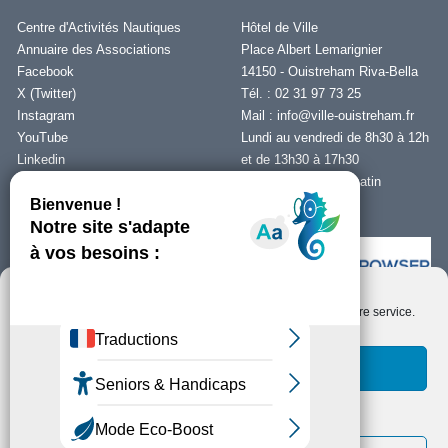
Centre d'Activités Nautiques
Hôtel de Ville
Annuaire des Associations
Place Albert Lemarignier
Facebook
14150 - Ouistreham Riva-Bella
X (Twitter)
Tél. : 02 31 97 73 25
Instagram
Mail :
info@ville-ouistreham.fr
YouTube
Lundi au vendredi de 8h30 à 12h
Linkedin
et de 13h30 à 17h30
Fermeture le jeudi matin
Nous contacter
Nous utilisons des cookies pour optimiser notre site web et notre service.
Installer Ability Browser
Qu’est ce que Ability Browser ?
Accepter les cookies
Fonctionnels uniquement
Copyright © Ouistreham Riva-Bella - 2026 -
Mentions Légales -
Protection de
la vie privée/RGPD -
Plan du Site