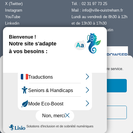
X (Twitter)
Tél. : 02 31 97 73 25
Instagram
Mail :
info@ville-ouistreham.fr
YouTube
Lundi au vendredi de 8h30 à 12h
Linkedin
et de 13h30 à 17h30
Fermeture le jeudi matin
Nous contacter
Nous utilisons des cookies pour optimiser notre site web et notre service.
Installer Ability Browser
Qu’est ce que Ability Browser ?
Accepter les cookies
Fonctionnels uniquement
Copyright © Ouistreham Riva-Bella - 2026 -
Mentions Légales -
Protection de
la vie privée/RGPD -
Plan du Site
Voir les préférences
Politique de cookies
Déclaration de confidentialité