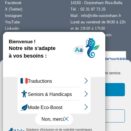
Facebook
14150 - Ouistreham Riva-Bella
X (Twitter)
Tél. : 02 31 97 73 25
Instagram
Mail :
info@ville-ouistreham.fr
YouTube
Lundi au vendredi de 8h30 à 12h
Linkedin
et de 13h30 à 17h30
Fermeture le jeudi matin
Nous contacter
Nous utilisons des cookies pour optimiser notre site web et notre service.
Installer Ability Browser
Qu’est ce que Ability Browser ?
Accepter les cookies
Fonctionnels uniquement
Copyright © Ouistreham Riva-Bella - 2026 -
Mentions Légales -
Protection de
la vie privée/RGPD -
Plan du Site
Voir les préférences
Politique de cookies
Déclaration de confidentialité