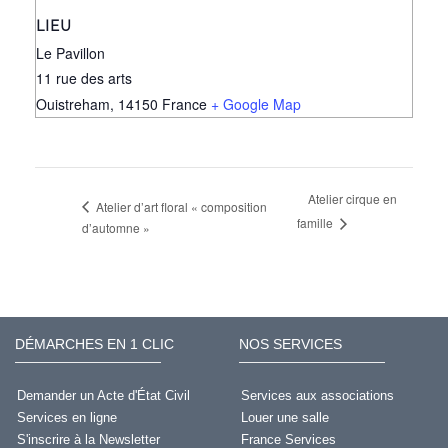
LIEU
Le Pavillon
11 rue des arts
Ouistreham
,
14150
France
+ Google Map
Atelier cirque en
Atelier d’art floral « composition
famille
d’automne »
DÉMARCHES EN 1 CLIC
NOS SERVICES
Demander un Acte d'État Civil
Services aux associations
Services en ligne
Louer une salle
S'inscrire à la Newsletter
France Services