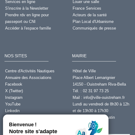
Services en ligne
Louer une salle
S'inscrire à la Newsletter
France Services
Prendre rdv en ligne pour
Acteurs de la santé
passeport ou CNI
Plan Local d'Urbanisme
Accéder à l'espace famille
Communiqués de presse
NOS SITES
MAIRIE
Centre d'Activités Nautiques
Hôtel de Ville
Annuaire des Associations
Place Albert Lemarignier
Facebook
14150 - Ouistreham Riva-Bella
X (Twitter)
Tél. : 02 31 97 73 25
Instagram
Mail :
info@ville-ouistreham.fr
YouTube
Lundi au vendredi de 8h30 à 12h
Linkedin
et de 13h30 à 17h30
Fermeture le jeudi matin
Nous contacter