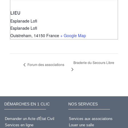
LIEU
Esplanade Lofi
Esplanade Lofi
Ouistreham
,
14150
France
+ Google Map
Braderie du Secours Libre
Forum des associations
DÉMARCHES EN 1 CLIC
NOS SERVICES
Demander un Acte d'État Civil
Services aux associations
Services en ligne
Louer une salle