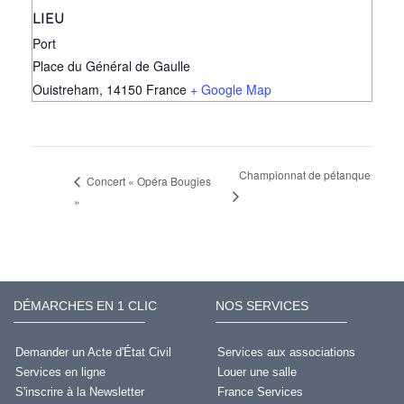
LIEU
Port
Place du Général de Gaulle
Ouistreham
,
14150
France
+ Google Map
Championnat de pétanque
Concert « Opéra Bougies
»
DÉMARCHES EN 1 CLIC
NOS SERVICES
Demander un Acte d'État Civil
Services aux associations
Services en ligne
Louer une salle
S'inscrire à la Newsletter
France Services