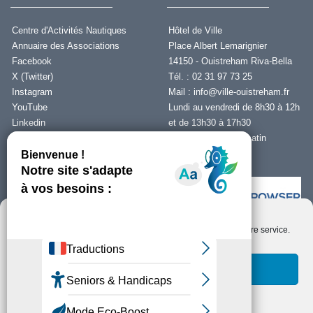
Centre d'Activités Nautiques
Hôtel de Ville
Annuaire des Associations
Place Albert Lemarignier
Facebook
14150 - Ouistreham Riva-Bella
X (Twitter)
Tél. : 02 31 97 73 25
Instagram
Mail :
info@ville-ouistreham.fr
YouTube
Lundi au vendredi de 8h30 à 12h
Linkedin
et de 13h30 à 17h30
Fermeture le jeudi matin
Nous contacter
Nous utilisons des cookies pour optimiser notre site web et notre service.
Installer Ability Browser
Qu’est ce que Ability Browser ?
Accepter les cookies
Fonctionnels uniquement
Copyright © Ouistreham Riva-Bella - 2026 -
Mentions Légales -
Protection de