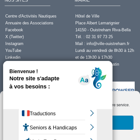
NOS SITES
MAIRIE
Centre d'Activités Nautiques
Hôtel de Ville
Annuaire des Associations
Place Albert Lemarignier
Facebook
14150 - Ouistreham Riva-Bella
X (Twitter)
Tél. : 02 31 97 73 25
Instagram
Mail :
info@ville-ouistreham.fr
YouTube
Lundi au vendredi de 8h30 à 12h
Linkedin
et de 13h30 à 17h30
Fermeture le jeudi matin
Nous contacter
Nous utilisons des cookies pour optimiser notre site web et notre service.
Installer Ability Browser
Qu’est ce que Ability Browser ?
Accepter les cookies
Fonctionnels uniquement
Copyright © Ouistreham Riva-Bella - 2026 -
Mentions Légales -
Protection de