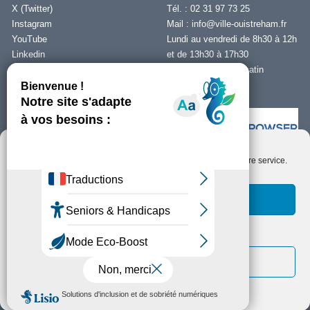
X (Twitter)
Tél. : 02 31 97 73 25
Instagram
Mail :
info@ville-ouistreham.fr
YouTube
Lundi au vendredi de 8h30 à 12h
Linkedin
et de 13h30 à 17h30
Fermeture le jeudi matin
Nous contacter
Nous utilisons des cookies pour optimiser notre site web et notre service.
Installer Ability Browser
Qu’est ce que Ability Browser ?
Accepter les cookies
Fonctionnels uniquement
Copyright © Ouistreham Riva-Bella - 2026 -
Mentions Légales -
Protection de
la vie privée/RGPD -
Plan du Site
Voir les préférences
Politique de cookies
Déclaration de confidentialité