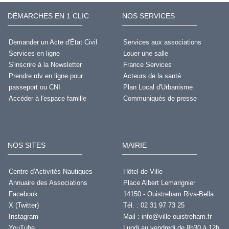
DÉMARCHES EN 1 CLIC
NOS SERVICES
Demander un Acte d'État Civil
Services aux associations
Services en ligne
Louer une salle
S'inscrire à la Newsletter
France Services
Prendre rdv en ligne pour
Acteurs de la santé
passeport ou CNI
Plan Local d'Urbanisme
Accéder à l'espace famille
Communiqués de presse
NOS SITES
MAIRIE
Centre d'Activités Nautiques
Hôtel de Ville
Annuaire des Associations
Place Albert Lemarignier
Facebook
14150 - Ouistreham Riva-Bella
X (Twitter)
Tél. : 02 31 97 73 25
Instagram
Mail :
info@ville-ouistreham.fr
YouTube
Lundi au vendredi de 8h30 à 12h