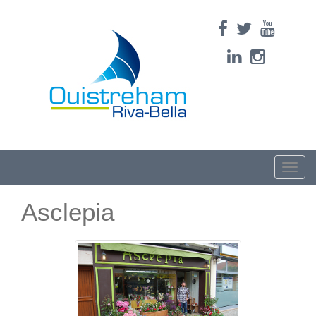
Toggle
naviga
Asclepia